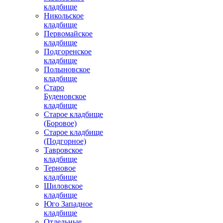
кладбище
Никольское
кладбище
Первомайское
кладбище
Подгоренское
кладбище
Полыновское
кладбище
Старо
Буденовское
кладбище
Старое кладбище
(Боровое)
Старое кладбище
(Подгорное)
Тавровское
кладбище
Терновое
кладбище
Шиловское
кладбище
Юго Западное
кладбище
Отдельные