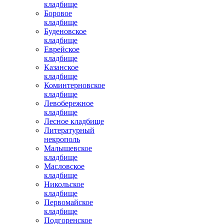
кладбище
Боровое
кладбище
Буденовское
кладбище
Еврейское
кладбище
Казанское
кладбище
Коминтерновское
кладбище
Левобережное
кладбище
Лесное кладбище
Литературный
некрополь
Малышевское
кладбище
Масловское
кладбище
Никольское
кладбище
Первомайское
кладбище
Подгоренское