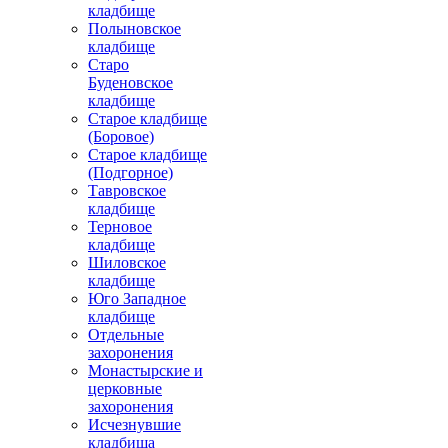
кладбище
Полыновское
кладбище
Старо
Буденовское
кладбище
Старое кладбище
(Боровое)
Старое кладбище
(Подгорное)
Тавровское
кладбище
Терновое
кладбище
Шиловское
кладбище
Юго Западное
кладбище
Отдельные
захоронения
Монастырские и
церковные
захоронения
Исчезнувшие
кладбища