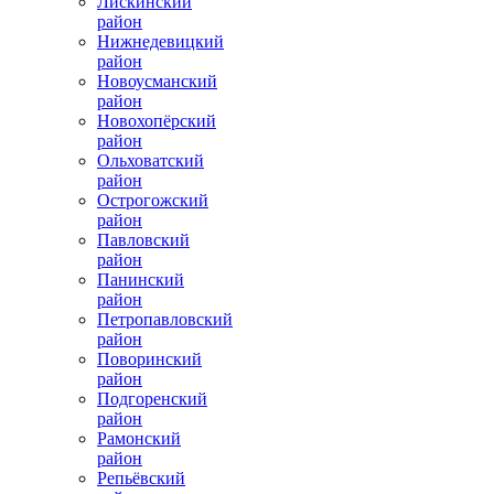
Лискинский
район
Нижнедевицкий
район
Новоусманский
район
Новохопёрский
район
Ольховатский
район
Острогожский
район
Павловский
район
Панинский
район
Петропавловский
район
Поворинский
район
Подгоренский
район
Рамонский
район
Репьёвский