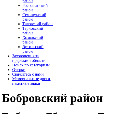
район
Россошанский
район
Семилукский
район
Таловский район
Терновский
район
Хохольский
район
Эртильский
район
Захоронения за
пределами области
Поиск по категориям
Очерки
­Свяжитесь с нами
Мемориальные доски,
памятные знаки
Бобровский район