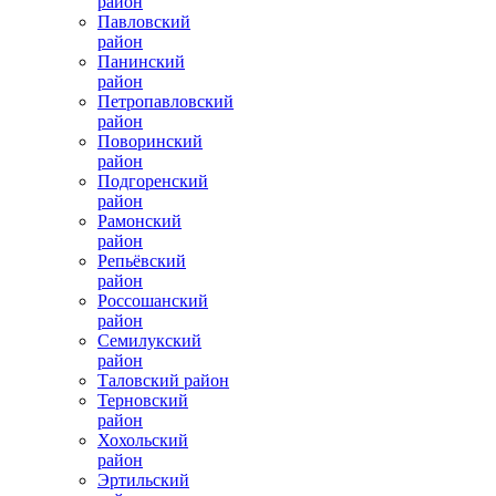
район
Павловский
район
Панинский
район
Петропавловский
район
Поворинский
район
Подгоренский
район
Рамонский
район
Репьёвский
район
Россошанский
район
Семилукский
район
Таловский район
Терновский
район
Хохольский
район
Эртильский