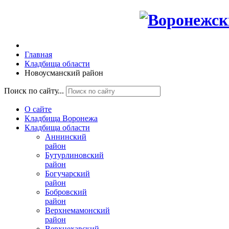
Главная
Кладбища области
Новоусманский район
Поиск по сайту...
О сайте
Кладбища Воронежа
Кладбища области
Аннинский
район
Бутурлиновский
район
Богучарский
район
Бобровский
район
Верхнемамонский
район
Верхнехавский