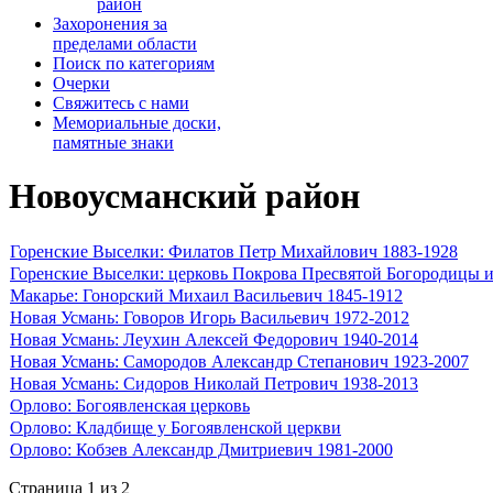
район
Захоронения за
пределами области
Поиск по категориям
Очерки
­Свяжитесь с нами
Мемориальные доски,
памятные знаки
Новоусманский район
Горенские Выселки: Филатов Петр Михайлович 1883-1928
Горенские Выселки: церковь Покрова Пресвятой Богородицы и
Макарье: Гонорский Михаил Васильевич 1845-1912
Новая Усмань: Говоров Игорь Васильевич 1972-2012
Новая Усмань: Леухин Алексей Федорович 1940-2014
Новая Усмань: Самородов Александр Степанович 1923-2007
Новая Усмань: Сидоров Николай Петрович 1938-2013
Орлово: Богоявленская церковь
Орлово: Кладбище у Богоявленской церкви
Орлово: Кобзев Александр Дмитриевич 1981-2000
Страница 1 из 2